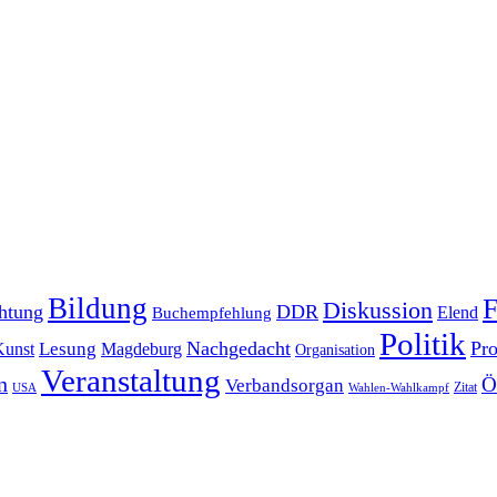
Bildung
F
Diskussion
htung
DDR
Elend
Buchempfehlung
Politik
Nachgedacht
Pro
Lesung
Kunst
Magdeburg
Organisation
Veranstaltung
n
Ö
Verbandsorgan
Zitat
USA
Wahlen-Wahlkampf