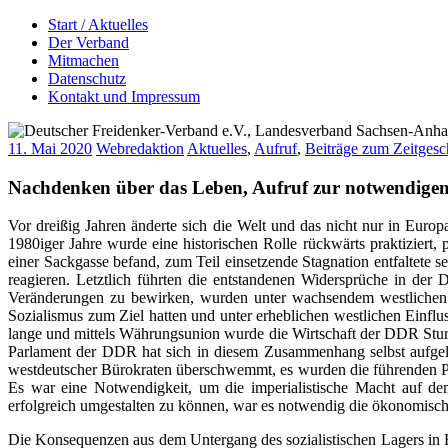
Skip
Start / Aktuelles
Deutscher Freidenker-Verband e.V., Landesverband Sachsen-Anhalt
Selber denken – teuflisch gut!
to
Der Verband
content
Mitmachen
Datenschutz
Kontakt und Impressum
11. Mai 2020
Webredaktion
Aktuelles
,
Aufruf
,
Beiträge zum Zeitges
Nachdenken über das Leben, Aufruf zur notwendigen
Vor dreißig Jahren änderte sich die Welt und das nicht nur in Eur
1980iger Jahre wurde eine historischen Rolle rückwärts praktiziert, 
einer Sackgasse befand, zum Teil einsetzende Stagnation entfaltete se
reagieren. Letztlich führten die entstandenen Widersprüche in de
Veränderungen zu bewirken, wurden unter wachsendem westlichen E
Sozialismus zum Ziel hatten und unter erheblichen westlichen Einfl
lange und mittels Währungsunion wurde die Wirtschaft der DDR Sturm
Parlament der DDR hat sich in diesem Zusammenhang selbst aufgel
westdeutscher Bürokraten überschwemmt, es wurden die führenden Pos
Es war eine Notwendigkeit, um die imperialistische Macht auf de
erfolgreich umgestalten zu können, war es notwendig die ökonomisch
Die Konsequenzen aus dem Untergang des sozialistischen Lagers in 