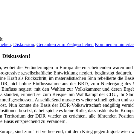
chehen
,
Diskussion
,
Gedanken zum Zeitgeschehen
Kommentar hinterla
 Diskussion!
opa, wobei die Veränderungen in Europa die entscheidenden waren un
progressive gesellschaftliche Entwicklung negiert, begünstigt dadurch, 
ine Kraft als Rückschritt, im materialistischen Sinn rebellierte die Ba
r DDR, nicht ohne Einflussnahme aus der BRD, zum Niedergang des S
influss negiert, mit den Wahlen zur Volkskammer und deren Ergebni
uss standen, erinnert sei zum Beispiel am Wahlkampf der CDU, ihr Stä
reif geschossen. Anschließend musste es weiter schnell gehen und so 
öst. Nun konnte die Basis der DDR-Volkswirtschaft endgültig vern
itionen besetzt, dabei spielte es keine Rolle, dass ostdeutsche Kompe
m Territorium der DDR wieder zu errichten, alle führenden Position
e Basis entsprechend zu verändern.
Europa, sind zum Teil verheerend, mit dem Krieg gegen Jugoslawien wu