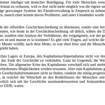
mer häufiger mit deutscher Beteiligung. Für viele Menschen versc
eimat zu verlassen, weil es dort nicht mehr möglich war die eigene un
nige gezwungen Systeme der Elendsverwaltung in Anspruch zu nehmen 
n, manch einer konnte davon Profitieren, und unter Umständen wurde s
ht der offiziellen Geschichtsschreibung zu überlassen, sonder eine br
en, wie heute in der Geschichtsschreibung oft üblich, sollten die D
öse, sondern eine Analyse der Verhältnisse, der vergangenen, wie der 
st und musste es so kommen? Es gibt viele Fragen, auf welche die of
 Muster verfällt, nach dem Motto, es war eben böse und die Menschen
gelebt haben.
ischen Lagers in Europa, den Kapitalismus/Imperialismus nicht vor de
das Ende der Geschichte zu verkünden. Ganz im Gegenteil, die Widers
hieben. Die allgemeine Krise des Kapitalismus verschärft sich und st
chiedensten Möglichkeiten werden ersonnen. Aber zum Kapitalismus gibt 
chen Gesellschaftsformationen nicht zu finden, sondern die einzig progres
, in welcher die Wirtschaft an den Bedürfnissen der Menschen orien
rderlich sich mit der Geschichte auseinanderzusetzen und festzustel
 der DDR, waren.