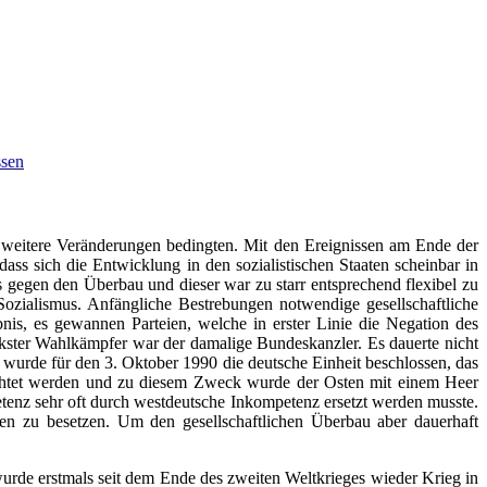
ssen
d weitere Veränderungen bedingten. Mit den Ereignissen am Ende der
dass sich die Entwicklung in den sozialistischen Staaten scheinbar in
sis gegen den Überbau und dieser war zu starr entsprechend flexibel zu
ozialismus. Anfängliche Bestrebungen notwendige gesellschaftliche
s, es gewannen Parteien, welche in erster Linie die Negation des
rkster Wahlkämpfer war der damalige Bundeskanzler. Es dauerte nicht
wurde für den 3. Oktober 1990 die deutsche Einheit beschlossen, das
ichtet werden und zu diesem Zweck wurde der Osten mit einem Heer
tenz sehr oft durch westdeutsche Inkompetenz ersetzt werden musste.
en zu besetzen. Um den gesellschaftlichen Überbau aber dauerhaft
rde erstmals seit dem Ende des zweiten Weltkrieges wieder Krieg in