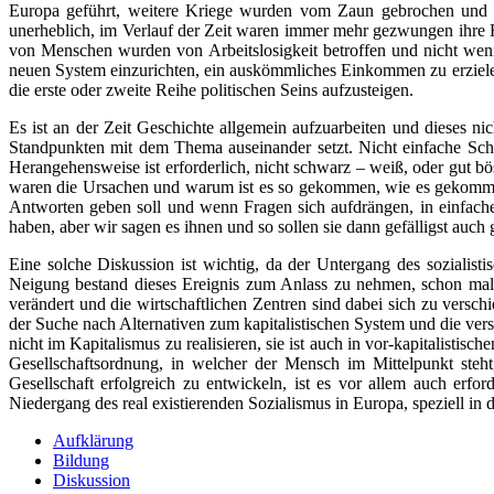
Europa geführt, weitere Kriege wurden vom Zaun gebrochen und im
unerheblich, im Verlauf der Zeit waren immer mehr gezwungen ihre H
von Menschen wurden von Arbeitslosigkeit betroffen und nicht we
neuen System einzurichten, ein auskömmliches Einkommen zu erziele
die erste oder zweite Reihe politischen Seins aufzusteigen.
Es ist an der Zeit Geschichte allgemein aufzuarbeiten und dieses nic
Standpunkten mit dem Thema auseinander setzt. Nicht einfache Schem
Herangehensweise ist erforderlich, nicht schwarz – weiß, oder gut b
waren die Ursachen und warum ist es so gekommen, wie es gekommen i
Antworten geben soll und wenn Fragen sich aufdrängen, in einfache
haben, aber wir sagen es ihnen und so sollen sie dann gefälligst auch 
Eine solche Diskussion ist wichtig, da der Untergang des sozialist
Neigung bestand dieses Ereignis zum Anlass zu nehmen, schon mal 
verändert und die wirtschaftlichen Zentren sind dabei sich zu versc
der Suche nach Alternativen zum kapitalistischen System und die vers
nicht im Kapitalismus zu realisieren, sie ist auch in vor-kapitalistis
Gesellschaftsordnung, in welcher der Mensch im Mittelpunkt steht
Gesellschaft erfolgreich zu entwickeln, ist es vor allem auch erfo
Niedergang des real existierenden Sozialismus in Europa, speziell in
Aufklärung
Bildung
Diskussion