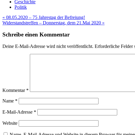
Geschichte
Politik
Beitragsnavigation
« 08.05.2020 – 75 Jahrestag der Befreiung!
Widerstandstreffen – Donnerstag, dem 21.Mai 2020 »
Schreibe einen Kommentar
Deine E-Mail-Adresse wird nicht veröffentlicht.
Erforderliche Felder 
Kommentar
*
Name
*
E-Mail-Adresse
*
Website
Name, E-Mail-Adresse und Website in diesem Browser für meine