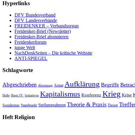
Hyperlinks
DFV Bundesverband
DFV Landesverbände
FREIDENKER – Verbandsorgan
Freidenker-Brief (Newsletter)
Freidenker-Brief abonnieren
Freidenkerforum
junge Welt
NachDenkSeiten – Die kritische Website
ANTI-SPIEGEL
Schlagworte
Aufklärung
Abgeschrieben
Begriffe
Betrac
Armut
Abrüstung
Krieg
Kapitalismus
Konferenz
Krise
Halle
Hartz IV.
Initiativen
Treffe
Theorie & Praxis
Stellungnahmen
Sozialismus
Standpunkt
Thesen
Heft Religion