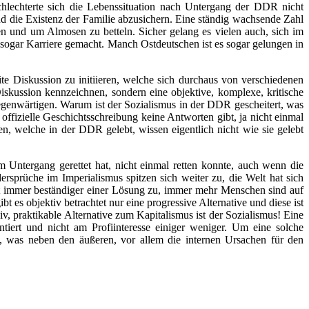
hlechterte sich die Lebenssituation nach Untergang der DDR nicht
d die Existenz der Familie abzusichern. Eine ständig wachsende Zahl
und um Almosen zu betteln. Sicher gelang es vielen auch, sich im
ogar Karriere gemacht. Manch Ostdeutschen ist es sogar gelungen in
eite Diskussion zu initiieren, welche sich durchaus von verschiedenen
iskussion kennzeichnen, sondern eine objektive, komplexe, kritische
gegenwärtigen. Warum ist der Sozialismus in der DDR gescheitert, was
fizielle Geschichtsschreibung keine Antworten gibt, ja nicht einmal
, welche in der DDR gelebt, wissen eigentlich nicht wie sie gelebt
m Untergang gerettet hat, nicht einmal retten konnte, auch wenn die
prüche im Imperialismus spitzen sich weiter zu, die Welt hat sich
rebt immer beständiger einer Lösung zu, immer mehr Menschen sind auf
es objektiv betrachtet nur eine progressive Alternative und diese ist
siv, praktikable Alternative zum Kapitalismus ist der Sozialismus! Eine
tiert und nicht am Profiinteresse einiger weniger. Um eine solche
len, was neben den äußeren, vor allem die internen Ursachen für den