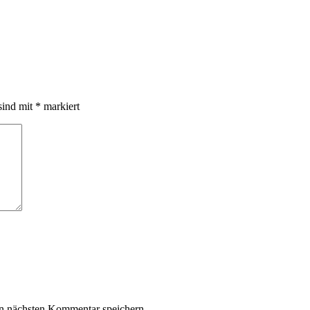
sind mit
*
markiert
n nächsten Kommentar speichern.